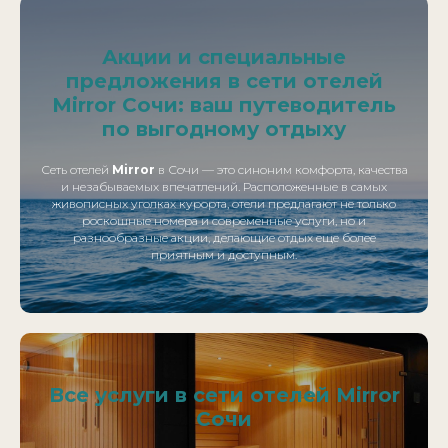
Акции и специальные
предложения в сети отелей
Mirror Сочи: ваш путеводитель
по выгодному отдыху
Сеть отелей
Mirror
в Сочи — это синоним комфорта, качества
и незабываемых впечатлений. Расположенные в самых
живописных уголках курорта, отели предлагают не только
роскошные номера и современные услуги, но и
разнообразные акции, делающие отдых еще более
приятным и доступным.
Все услуги в сети отелей Mirror
Сочи