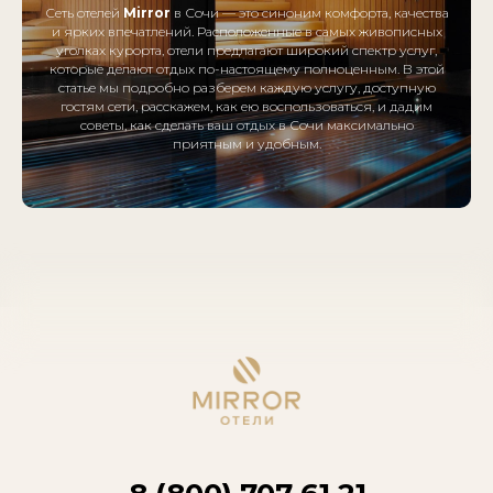
Сеть отелей
Mirror
в Сочи — это синоним комфорта, качества
и ярких впечатлений. Расположенные в самых живописных
уголках курорта, отели предлагают широкий спектр услуг,
которые делают отдых по-настоящему полноценным. В этой
статье мы подробно разберем каждую услугу, доступную
гостям сети, расскажем, как ею воспользоваться, и дадим
советы, как сделать ваш отдых в Сочи максимально
приятным и удобным.