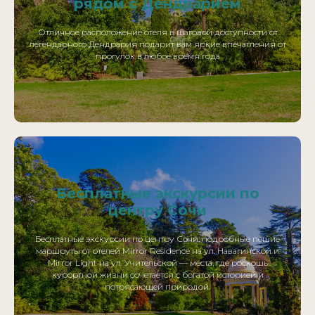
рядом с Дендрарием
Отличное расположение отеля в шаговой доступности от
легендарного Дендрария подарит вам яркие впечатления от
прогулок в любое время года
Бесплатные экскурсии по
центру Сочи
Бесплатные экскурсии по центру Сочи: подробные пешие
маршруты от отелей Mirror Residence на ул. Навагинской и
Mirror Light на ул. Учительской — места, где роскошь
курортной жизни сочетается с богатой историей и
потрясающей природой.