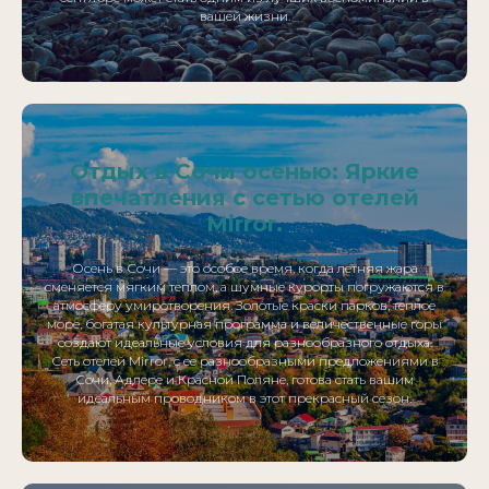
вашей жизни.
Отдых в Сочи осенью: Яркие
впечатления с сетью отелей
Mirror.
Осень в Сочи — это особое время, когда летняя жара
сменяется мягким теплом, а шумные курорты погружаются в
атмосферу умиротворения. Золотые краски парков, теплое
море, богатая культурная программа и величественные горы
создают идеальные условия для разнообразного отдыха.
Сеть отелей Mirror, с ее разнообразными предложениями в
Сочи, Адлере и Красной Поляне, готова стать вашим
идеальным проводником в этот прекрасный сезон.