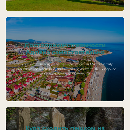
Достопримечательности
Адлера самостоятельно
Что посмотреть в Адлере пешком от отеля Mirror Family.
Олимпийское наследие, пляжи, один из старейших парков
на Черноморском побережье.
Куда сходить пешком из