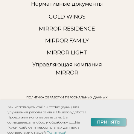
Нормативные документы
GOLD WINGS
MIRROR RESIDENCE
MIRROR FAMILY
MIRROR LIGHT
Управляющая компания
MIRROR
ПОЛИТИКА ОБРАБОТКИ ПЕРСОНАЛЬНЫХ ДАННЫХ
ПОЛИТИКА КОНФИДЕНЦИАЛЬНОСТИ
Мы используем файлы cookie (куки) для
улучшения работы сайта и Вашего удобства.
ПУБЛИЧНАЯ ОФЕРТА
Продолжая использовать сайт, Вы
ПРИНЯТЬ
соглашаетесь на сбор и обработку cookie
(куки) файлов и персональных данных в
© 2026 «ЗЕРКАЛО» Официальный сайт
соответствии с нашей
Политикой