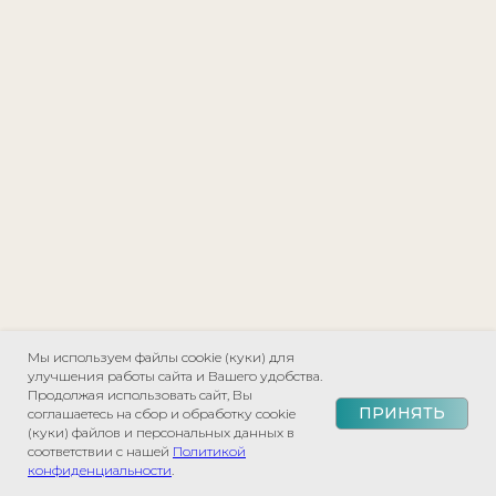
Мы используем файлы cookie (куки) для
улучшения работы сайта и Вашего удобства.
Продолжая использовать сайт, Вы
ПРИНЯТЬ
соглашаетесь на сбор и обработку cookie
Пляж Рапан
(куки) файлов и персональных данных в
соответствии с нашей
Политикой
конфиденциальности
.