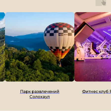
ий
Фитнес клуб Резиденция
Фитн